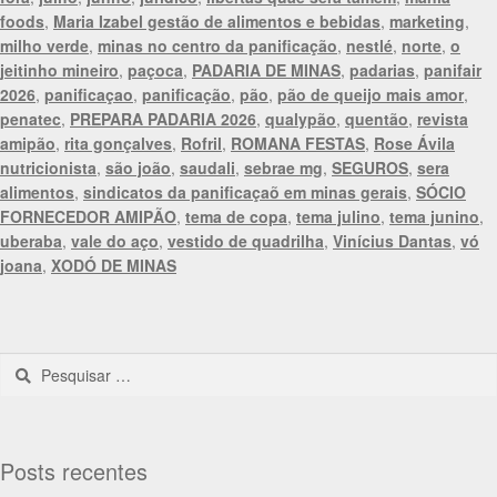
foods
,
Maria Izabel gestão de alimentos e bebidas
,
marketing
,
milho verde
,
minas no centro da panificação
,
nestlé
,
norte
,
o
jeitinho mineiro
,
paçoca
,
PADARIA DE MINAS
,
padarias
,
panifair
2026
,
panificaçao
,
panificação
,
pão
,
pão de queijo mais amor
,
penatec
,
PREPARA PADARIA 2026
,
qualypão
,
quentão
,
revista
amipão
,
rita gonçalves
,
Rofril
,
ROMANA FESTAS
,
Rose Ávila
nutricionista
,
são joão
,
saudali
,
sebrae mg
,
SEGUROS
,
sera
alimentos
,
sindicatos da panificaçaõ em minas gerais
,
SÓCIO
FORNECEDOR AMIPÃO
,
tema de copa
,
tema julino
,
tema junino
,
uberaba
,
vale do aço
,
vestido de quadrilha
,
Vinícius Dantas
,
vó
joana
,
XODÓ DE MINAS
Posts recentes