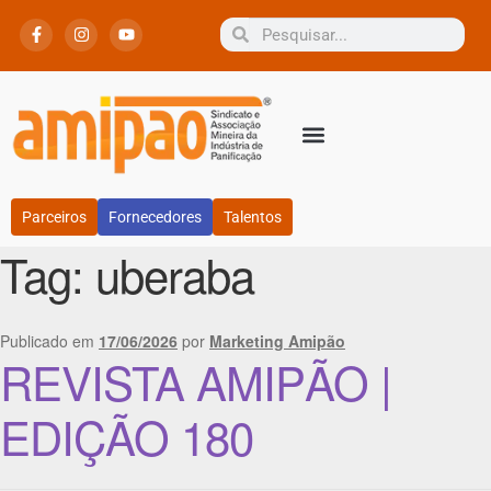
Parceiros
Fornecedores
Talentos
Tag:
uberaba
Publicado em
17/06/2026
por
Marketing Amipão
REVISTA AMIPÃO |
EDIÇÃO 180