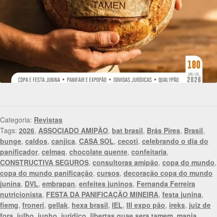
Categoria:
Revistas
Tags:
2026
,
ASSOCIADO AMIPÃO
,
bat brasil
,
Brás Pires
,
Brasil
,
bunge
,
caldos
,
canjica
,
CASA SOL
,
cecoti
,
celebrando o dia do
panificador
,
celmaq
,
chocolate quente
,
confeitaria
,
CONSTRUCTIVA SEGUROS
,
consultoras amipão
,
copa do mundo
,
copa do mundo panificação
,
cursos
,
decoração copa do mundo
junina
,
DVL
,
embrapan
,
enfeites juninos
,
Fernanda Ferreira
nutricionista
,
FESTA DA PANIFICAÇÃO MINEIRA
,
festa junina
,
fiemg
,
froneri
,
gellak
,
hexa brasil
,
IEL
,
III expo pão
,
ireks
,
juiz de
fora
,
julho
,
junho
,
jurídico
,
libertas quae sera tamem
,
mania