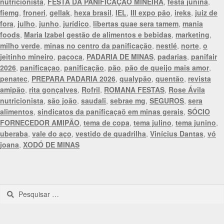
nutricionista
,
FESTA DA PANIFICAÇÃO MINEIRA
,
festa junina
,
fiemg
,
froneri
,
gellak
,
hexa brasil
,
IEL
,
III expo pão
,
ireks
,
juiz de
fora
,
julho
,
junho
,
jurídico
,
libertas quae sera tamem
,
mania
foods
,
Maria Izabel gestão de alimentos e bebidas
,
marketing
,
milho verde
,
minas no centro da panificação
,
nestlé
,
norte
,
o
jeitinho mineiro
,
paçoca
,
PADARIA DE MINAS
,
padarias
,
panifair
2026
,
panificaçao
,
panificação
,
pão
,
pão de queijo mais amor
,
penatec
,
PREPARA PADARIA 2026
,
qualypão
,
quentão
,
revista
amipão
,
rita gonçalves
,
Rofril
,
ROMANA FESTAS
,
Rose Ávila
nutricionista
,
são joão
,
saudali
,
sebrae mg
,
SEGUROS
,
sera
alimentos
,
sindicatos da panificaçaõ em minas gerais
,
SÓCIO
FORNECEDOR AMIPÃO
,
tema de copa
,
tema julino
,
tema junino
,
uberaba
,
vale do aço
,
vestido de quadrilha
,
Vinícius Dantas
,
vó
joana
,
XODÓ DE MINAS