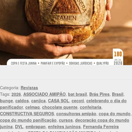
Categoria:
Revistas
Tags:
2026
,
ASSOCIADO AMIPÃO
,
bat brasil
,
Brás Pires
,
Brasil
,
bunge
,
caldos
,
canjica
,
CASA SOL
,
cecoti
,
celebrando o dia do
panificador
,
celmaq
,
chocolate quente
,
confeitaria
,
CONSTRUCTIVA SEGUROS
,
consultoras amipão
,
copa do mundo
,
copa do mundo panificação
,
cursos
,
decoração copa do mundo
junina
,
DVL
,
embrapan
,
enfeites juninos
,
Fernanda Ferreira