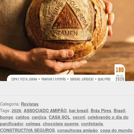
Categoria:
Revistas
Tags:
2026
,
ASSOCIADO AMIPÃO
,
bat brasil
,
Brás Pires
,
Brasil
,
bunge
,
caldos
,
canjica
,
CASA SOL
,
cecoti
,
celebrando o dia do
panificador
,
celmaq
,
chocolate quente
,
confeitaria
,
CONSTRUCTIVA SEGUROS
,
consultoras amipão
,
copa do mundo
,