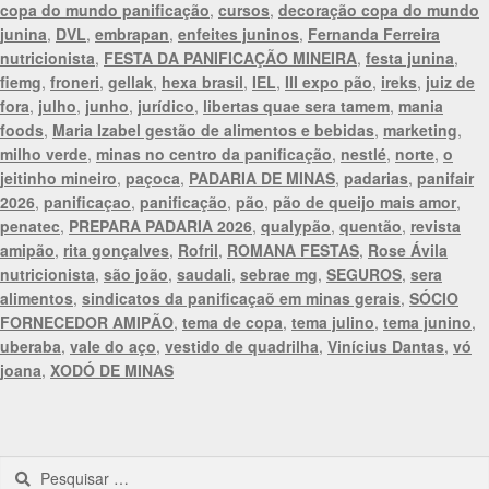
copa do mundo panificação
,
cursos
,
decoração copa do mundo
junina
,
DVL
,
embrapan
,
enfeites juninos
,
Fernanda Ferreira
nutricionista
,
FESTA DA PANIFICAÇÃO MINEIRA
,
festa junina
,
fiemg
,
froneri
,
gellak
,
hexa brasil
,
IEL
,
III expo pão
,
ireks
,
juiz de
fora
,
julho
,
junho
,
jurídico
,
libertas quae sera tamem
,
mania
foods
,
Maria Izabel gestão de alimentos e bebidas
,
marketing
,
milho verde
,
minas no centro da panificação
,
nestlé
,
norte
,
o
jeitinho mineiro
,
paçoca
,
PADARIA DE MINAS
,
padarias
,
panifair
2026
,
panificaçao
,
panificação
,
pão
,
pão de queijo mais amor
,
penatec
,
PREPARA PADARIA 2026
,
qualypão
,
quentão
,
revista
amipão
,
rita gonçalves
,
Rofril
,
ROMANA FESTAS
,
Rose Ávila
nutricionista
,
são joão
,
saudali
,
sebrae mg
,
SEGUROS
,
sera
alimentos
,
sindicatos da panificaçaõ em minas gerais
,
SÓCIO
FORNECEDOR AMIPÃO
,
tema de copa
,
tema julino
,
tema junino
,
uberaba
,
vale do aço
,
vestido de quadrilha
,
Vinícius Dantas
,
vó
joana
,
XODÓ DE MINAS