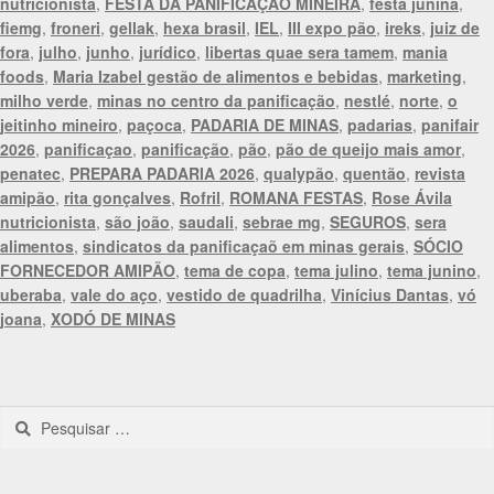
nutricionista
,
FESTA DA PANIFICAÇÃO MINEIRA
,
festa junina
,
fiemg
,
froneri
,
gellak
,
hexa brasil
,
IEL
,
III expo pão
,
ireks
,
juiz de
fora
,
julho
,
junho
,
jurídico
,
libertas quae sera tamem
,
mania
foods
,
Maria Izabel gestão de alimentos e bebidas
,
marketing
,
milho verde
,
minas no centro da panificação
,
nestlé
,
norte
,
o
jeitinho mineiro
,
paçoca
,
PADARIA DE MINAS
,
padarias
,
panifair
2026
,
panificaçao
,
panificação
,
pão
,
pão de queijo mais amor
,
penatec
,
PREPARA PADARIA 2026
,
qualypão
,
quentão
,
revista
amipão
,
rita gonçalves
,
Rofril
,
ROMANA FESTAS
,
Rose Ávila
nutricionista
,
são joão
,
saudali
,
sebrae mg
,
SEGUROS
,
sera
alimentos
,
sindicatos da panificaçaõ em minas gerais
,
SÓCIO
FORNECEDOR AMIPÃO
,
tema de copa
,
tema julino
,
tema junino
,
uberaba
,
vale do aço
,
vestido de quadrilha
,
Vinícius Dantas
,
vó
joana
,
XODÓ DE MINAS