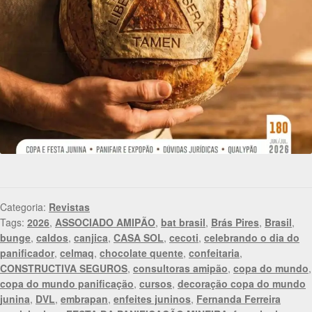
Categoria:
Revistas
Tags:
2026
,
ASSOCIADO AMIPÃO
,
bat brasil
,
Brás Pires
,
Brasil
,
bunge
,
caldos
,
canjica
,
CASA SOL
,
cecoti
,
celebrando o dia do
panificador
,
celmaq
,
chocolate quente
,
confeitaria
,
CONSTRUCTIVA SEGUROS
,
consultoras amipão
,
copa do mundo
,
copa do mundo panificação
,
cursos
,
decoração copa do mundo
junina
,
DVL
,
embrapan
,
enfeites juninos
,
Fernanda Ferreira