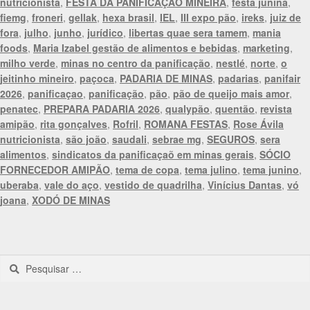
nutricionista
,
FESTA DA PANIFICAÇÃO MINEIRA
,
festa junina
,
fiemg
,
froneri
,
gellak
,
hexa brasil
,
IEL
,
III expo pão
,
ireks
,
juiz de
fora
,
julho
,
junho
,
jurídico
,
libertas quae sera tamem
,
mania
foods
,
Maria Izabel gestão de alimentos e bebidas
,
marketing
,
milho verde
,
minas no centro da panificação
,
nestlé
,
norte
,
o
jeitinho mineiro
,
paçoca
,
PADARIA DE MINAS
,
padarias
,
panifair
2026
,
panificaçao
,
panificação
,
pão
,
pão de queijo mais amor
,
penatec
,
PREPARA PADARIA 2026
,
qualypão
,
quentão
,
revista
amipão
,
rita gonçalves
,
Rofril
,
ROMANA FESTAS
,
Rose Ávila
nutricionista
,
são joão
,
saudali
,
sebrae mg
,
SEGUROS
,
sera
alimentos
,
sindicatos da panificaçaõ em minas gerais
,
SÓCIO
FORNECEDOR AMIPÃO
,
tema de copa
,
tema julino
,
tema junino
,
uberaba
,
vale do aço
,
vestido de quadrilha
,
Vinícius Dantas
,
vó
joana
,
XODÓ DE MINAS