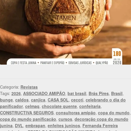
Categoria:
Revistas
Tags:
2026
,
ASSOCIADO AMIPÃO
,
bat brasil
,
Brás Pires
,
Brasil
,
bunge
,
caldos
,
canjica
,
CASA SOL
,
cecoti
,
celebrando o dia do
panificador
,
celmaq
,
chocolate quente
,
confeitaria
,
CONSTRUCTIVA SEGUROS
,
consultoras amipão
,
copa do mundo
,
copa do mundo panificação
,
cursos
,
decoração copa do mundo
junina
,
DVL
,
embrapan
,
enfeites juninos
,
Fernanda Ferreira