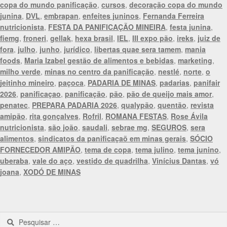
copa do mundo panificação
,
cursos
,
decoração copa do mundo
junina
,
DVL
,
embrapan
,
enfeites juninos
,
Fernanda Ferreira
nutricionista
,
FESTA DA PANIFICAÇÃO MINEIRA
,
festa junina
,
fiemg
,
froneri
,
gellak
,
hexa brasil
,
IEL
,
III expo pão
,
ireks
,
juiz de
fora
,
julho
,
junho
,
jurídico
,
libertas quae sera tamem
,
mania
foods
,
Maria Izabel gestão de alimentos e bebidas
,
marketing
,
milho verde
,
minas no centro da panificação
,
nestlé
,
norte
,
o
jeitinho mineiro
,
paçoca
,
PADARIA DE MINAS
,
padarias
,
panifair
2026
,
panificaçao
,
panificação
,
pão
,
pão de queijo mais amor
,
penatec
,
PREPARA PADARIA 2026
,
qualypão
,
quentão
,
revista
amipão
,
rita gonçalves
,
Rofril
,
ROMANA FESTAS
,
Rose Ávila
nutricionista
,
são joão
,
saudali
,
sebrae mg
,
SEGUROS
,
sera
alimentos
,
sindicatos da panificaçaõ em minas gerais
,
SÓCIO
FORNECEDOR AMIPÃO
,
tema de copa
,
tema julino
,
tema junino
,
uberaba
,
vale do aço
,
vestido de quadrilha
,
Vinícius Dantas
,
vó
joana
,
XODÓ DE MINAS