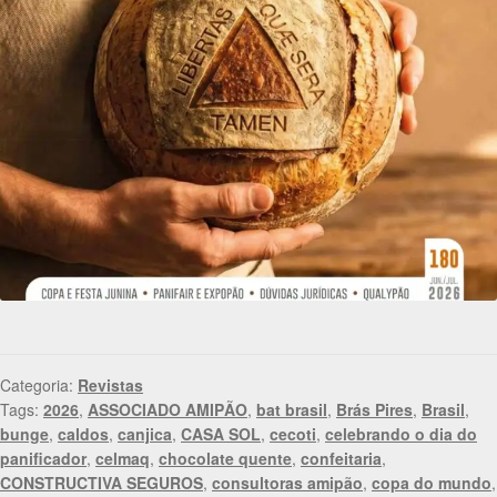
Categoria:
Revistas
Tags:
2026
,
ASSOCIADO AMIPÃO
,
bat brasil
,
Brás Pires
,
Brasil
,
bunge
,
caldos
,
canjica
,
CASA SOL
,
cecoti
,
celebrando o dia do
panificador
,
celmaq
,
chocolate quente
,
confeitaria
,
CONSTRUCTIVA SEGUROS
,
consultoras amipão
,
copa do mundo
,