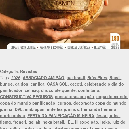
Categoria:
Revistas
Tags:
2026
,
ASSOCIADO AMIPÃO
,
bat brasil
,
Brás Pires
,
Brasil
,
bunge
,
caldos
,
canjica
,
CASA SOL
,
cecoti
,
celebrando o dia do
panificador
,
celmaq
,
chocolate quente
,
confeitaria
,
CONSTRUCTIVA SEGUROS
,
consultoras amipão
,
copa do mundo
,
copa do mundo panificação
,
cursos
,
decoração copa do mundo
junina
,
DVL
,
embrapan
,
enfeites juninos
,
Fernanda Ferreira
nutricionista
,
FESTA DA PANIFICAÇÃO MINEIRA
,
festa junina
,
fiemg
,
froneri
,
gellak
,
hexa brasil
,
IEL
,
III expo pão
,
ireks
,
juiz de
fora
,
julho
,
junho
,
jurídico
,
libertas quae sera tamem
,
mania