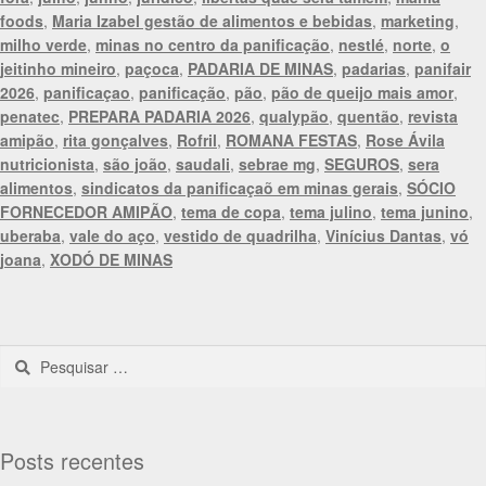
foods
,
Maria Izabel gestão de alimentos e bebidas
,
marketing
,
milho verde
,
minas no centro da panificação
,
nestlé
,
norte
,
o
jeitinho mineiro
,
paçoca
,
PADARIA DE MINAS
,
padarias
,
panifair
2026
,
panificaçao
,
panificação
,
pão
,
pão de queijo mais amor
,
penatec
,
PREPARA PADARIA 2026
,
qualypão
,
quentão
,
revista
amipão
,
rita gonçalves
,
Rofril
,
ROMANA FESTAS
,
Rose Ávila
nutricionista
,
são joão
,
saudali
,
sebrae mg
,
SEGUROS
,
sera
alimentos
,
sindicatos da panificaçaõ em minas gerais
,
SÓCIO
FORNECEDOR AMIPÃO
,
tema de copa
,
tema julino
,
tema junino
,
uberaba
,
vale do aço
,
vestido de quadrilha
,
Vinícius Dantas
,
vó
joana
,
XODÓ DE MINAS
Posts recentes