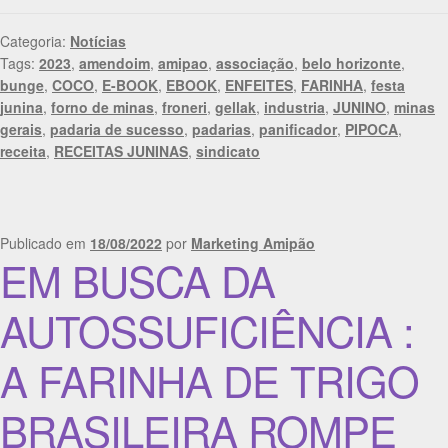
Categoria:
Notícias
Tags:
2023
,
amendoim
,
amipao
,
associação
,
belo horizonte
,
bunge
,
COCO
,
E-BOOK
,
EBOOK
,
ENFEITES
,
FARINHA
,
festa
junina
,
forno de minas
,
froneri
,
gellak
,
industria
,
JUNINO
,
minas
gerais
,
padaria de sucesso
,
padarias
,
panificador
,
PIPOCA
,
receita
,
RECEITAS JUNINAS
,
sindicato
Publicado em
18/08/2022
por
Marketing Amipão
EM BUSCA DA
AUTOSSUFICIÊNCIA :
A FARINHA DE TRIGO
BRASILEIRA ROMPE