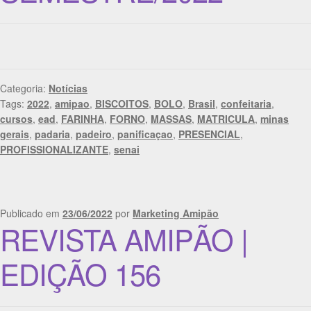
Categoria:
Notícias
Tags:
2022
,
amipao
,
BISCOITOS
,
BOLO
,
Brasil
,
confeitaria
,
cursos
,
ead
,
FARINHA
,
FORNO
,
MASSAS
,
MATRICULA
,
minas
gerais
,
padaria
,
padeiro
,
panificaçao
,
PRESENCIAL
,
PROFISSIONALIZANTE
,
senai
Publicado em
23/06/2022
por
Marketing Amipão
REVISTA AMIPÃO |
EDIÇÃO 156