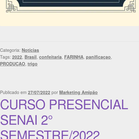
Categoria:
Notícias
Tags:
2022
,
Brasil
,
confeitaria
,
FARINHA
,
panificaçao
,
PRODUÇAO
,
trigo
Publicado em
27/07/2022
por
Marketing Amipão
CURSO PRESENCIAL
SENAI 2°
SEMESTRE/2022