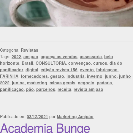
Categoria:
Revistas
Tags:
2022
,
amipao
,
aqueça as vendas
,
assessoria
,
belo
horizonte
,
Brasil
,
CONSULTORIA
,
convençao
,
cursos
,
dia do
panificador
,
digital
,
edição revista 156
,
evento
,
fabricaçao
,
FARINHA
,
fornecedores
,
gestao
,
industria
,
inverno
,
junho
,
junho
2022
,
junina
,
marketing
,
minas gerais
,
negocio
,
padaria
,
panificaçao
,
pão
,
parceiros
,
receita
,
revista amipao
Publicado em
03/12/2021
por
Marketing Amipão
Academia Bunge