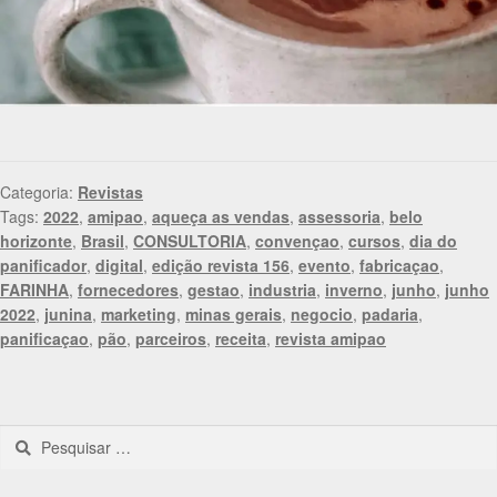
Categoria:
Revistas
Tags:
2022
,
amipao
,
aqueça as vendas
,
assessoria
,
belo
horizonte
,
Brasil
,
CONSULTORIA
,
convençao
,
cursos
,
dia do
panificador
,
digital
,
edição revista 156
,
evento
,
fabricaçao
,
FARINHA
,
fornecedores
,
gestao
,
industria
,
inverno
,
junho
,
junho
2022
,
junina
,
marketing
,
minas gerais
,
negocio
,
padaria
,
panificaçao
,
pão
,
parceiros
,
receita
,
revista amipao