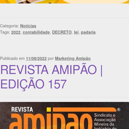
Categoria:
Notícias
Tags:
2022
,
contabilidade
,
DECRETO
,
lei
,
padaria
Publicado em
11/08/2022
por
Marketing Amipão
REVISTA AMIPÃO |
EDIÇÃO 157