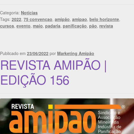
Categoria:
Notícias
Tags:
2022
,
75 convençao
,
amipão
,
amipao
,
belo horizonte
,
cursos
,
evento
,
maio
,
padaria
,
panificação
,
pão
,
revista
Publicado em
23/06/2022
por
Marketing Amipão
REVISTA AMIPÃO |
EDIÇÃO 156