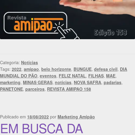
Categoria:
Notícias
Tags:
2022
,
amipao
,
belo horizonte
,
BUNGUE
,
defesa civil
,
DIA
MUNDIAL DO PÃO
,
eventos
,
FELIZ NATAL
,
FILHAS
,
MAE
,
marketing
,
MINAS GERAS
,
noticias
,
NOVA SAFRA
,
padarias
,
PANETONE
,
parceiros
,
REVISTA AMIPAO 158
Publicado em
18/08/2022
por
Marketing Amipão
EM BUSCA DA