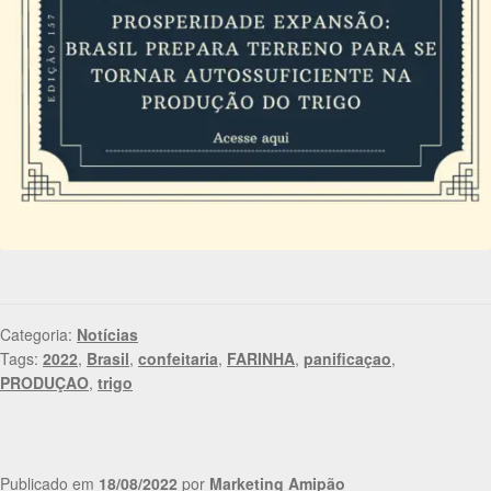
Categoria:
Notícias
Tags:
2022
,
Brasil
,
confeitaria
,
FARINHA
,
panificaçao
,
PRODUÇAO
,
trigo
Publicado em
18/08/2022
por
Marketing Amipão