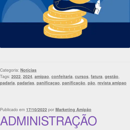
Categoria:
Notícias
Tags:
2022
,
2024
,
amipao
,
confeitaria
,
cursos
,
fatura
,
gestão
,
padaria
,
padarias
,
panificaçao
,
panificação
,
pão
,
revista amipao
Publicado em
17/10/2022
por
Marketing Amipão
ADMINISTRAÇÃO