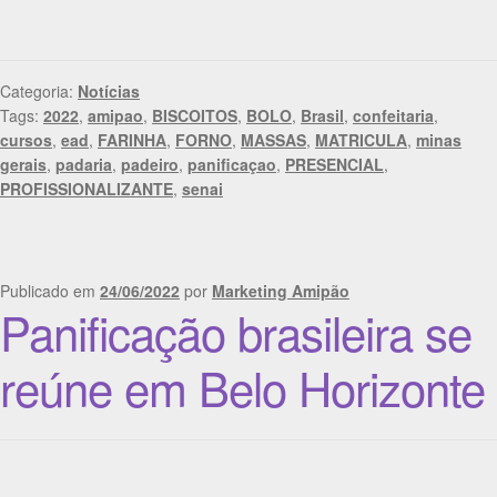
Categoria:
Notícias
Tags:
2022
,
amipao
,
BISCOITOS
,
BOLO
,
Brasil
,
confeitaria
,
cursos
,
ead
,
FARINHA
,
FORNO
,
MASSAS
,
MATRICULA
,
minas
gerais
,
padaria
,
padeiro
,
panificaçao
,
PRESENCIAL
,
PROFISSIONALIZANTE
,
senai
Publicado em
24/06/2022
por
Marketing Amipão
Panificação brasileira se
reúne em Belo Horizonte