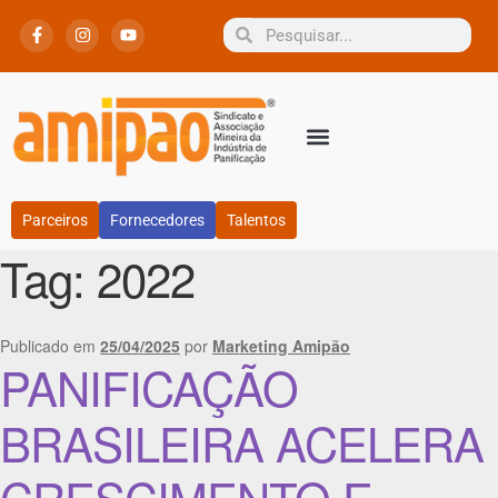
Parceiros
Fornecedores
Talentos
Tag:
2022
Publicado em
25/04/2025
por
Marketing Amipão
PANIFICAÇÃO
BRASILEIRA ACELERA
CRESCIMENTO E