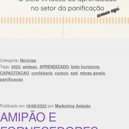
Categoria:
Notícias
Tags:
2022
,
amipao
,
APRENDIZADO
,
belo horizonte
,
CAPACITAÇAO
,
confeitaria
,
cursos
,
ead
,
minas gerais
,
panificaçao
Publicado em
18/08/2022
por
Marketing Amipão
AMIPÃO E