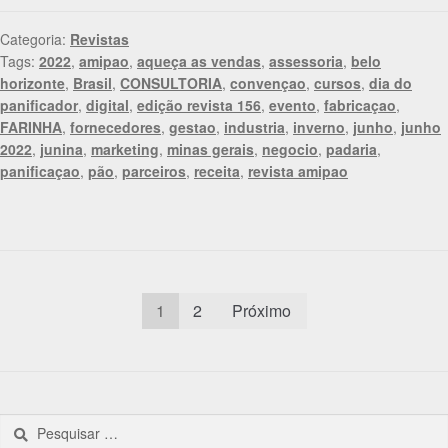
Categoria:
Revistas
Tags:
2022
,
amipao
,
aqueça as vendas
,
assessoria
,
belo
horizonte
,
Brasil
,
CONSULTORIA
,
convençao
,
cursos
,
dia do
panificador
,
digital
,
edição revista 156
,
evento
,
fabricaçao
,
FARINHA
,
fornecedores
,
gestao
,
industria
,
inverno
,
junho
,
junho
2022
,
junina
,
marketing
,
minas gerais
,
negocio
,
padaria
,
panificaçao
,
pão
,
parceiros
,
receita
,
revista amipao
1
2
Próximo