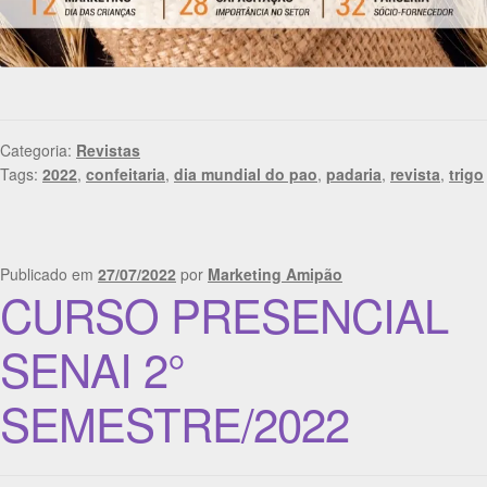
Categoria:
Revistas
Tags:
2022
,
confeitaria
,
dia mundial do pao
,
padaria
,
revista
,
trigo
Publicado em
27/07/2022
por
Marketing Amipão
CURSO PRESENCIAL
SENAI 2°
SEMESTRE/2022