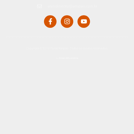
atendimento@amipao.com.br
Copyright © 2019 Portal Amipão. Todos os direitos reservados.
by
Soluti Informática​​