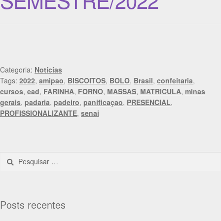
Categoria:
Notícias
Tags:
2022
,
amipao
,
BISCOITOS
,
BOLO
,
Brasil
,
confeitaria
,
cursos
,
ead
,
FARINHA
,
FORNO
,
MASSAS
,
MATRICULA
,
minas
gerais
,
padaria
,
padeiro
,
panificaçao
,
PRESENCIAL
,
PROFISSIONALIZANTE
,
senai
Posts recentes