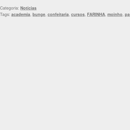
Categoria:
Notícias
Tags:
academia
,
bunge
,
confeitaria
,
cursos
,
FARINHA
,
moinho
,
pa