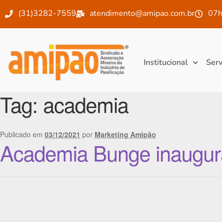
(31)3282-7559
atendimento@amipao.com.br
07h
Institucional
Serv
Tag:
academia
Publicado em
03/12/2021
por
Marketing Amipão
Academia Bunge inaugur