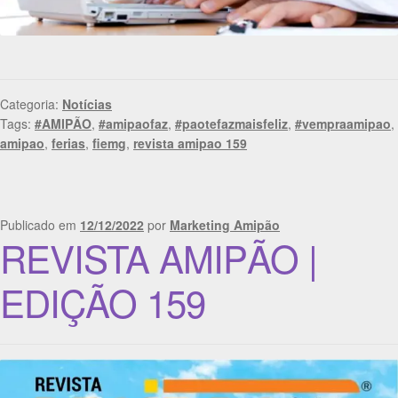
Categoria:
Notícias
Tags:
#AMIPÃO
,
#amipaofaz
,
#paotefazmaisfeliz
,
#vempraamipao
,
amipao
,
ferias
,
fiemg
,
revista amipao 159
Publicado em
12/12/2022
por
Marketing Amipão
REVISTA AMIPÃO |
EDIÇÃO 159