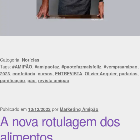
Categoria:
Notícias
Tags:
#AMIPÃO
,
#amipaofaz
,
#paotefazmaisfeliz
,
#vempraamipao
,
2023
,
confeitaria
,
cursos
,
ENTREVISTA
,
Olivier Anquier
,
padarias
,
panificação
,
pão
,
revista amipao
Publicado em
13/12/2022
por
Marketing Amipão
A nova rotulagem dos
alimentos