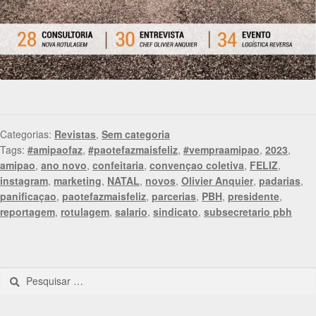
Categorias:
Revistas
,
Sem categoria
Tags:
#amipaofaz
,
#paotefazmaisfeliz
,
#vempraamipao
,
2023
,
amipao
,
ano novo
,
confeitaria
,
convençao coletiva
,
FELIZ
,
instagram
,
marketing
,
NATAL
,
novos
,
Olivier Anquier
,
padarias
,
panificaçao
,
paotefazmaisfeliz
,
parcerias
,
PBH
,
presidente
,
reportagem
,
rotulagem
,
salario
,
sindicato
,
subsecretario pbh