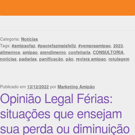
Categoria:
Notícias
Tags:
#amipaofaz
,
#paotefazmaisfeliz
,
#vempraamipao
,
2023
,
alimentos
,
amipao
,
atendimento
,
confeitaria
,
CONSULTORIA
,
noticias
,
padarias
,
panificação
,
pão
,
revista amipao
,
rotulagem
Publicado em
13/12/2022
por
Marketing Amipão
Opinião Legal Férias:
situações que ensejam
sua perda ou diminuição