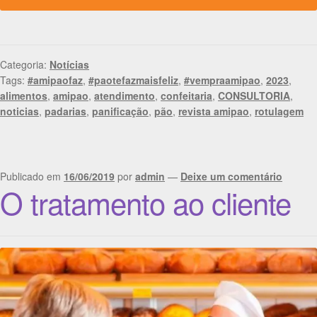
Categoria:
Notícias
Tags:
#amipaofaz
,
#paotefazmaisfeliz
,
#vempraamipao
,
2023
,
alimentos
,
amipao
,
atendimento
,
confeitaria
,
CONSULTORIA
,
noticias
,
padarias
,
panificação
,
pão
,
revista amipao
,
rotulagem
Publicado em
16/06/2019
por
admin
—
Deixe um comentário
O tratamento ao cliente