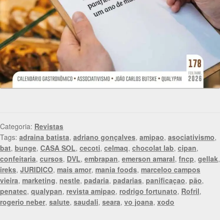
Categoria:
Revistas
Tags:
adraina batista
,
adriano gonçalves
,
amipao
,
asociativismo
,
bat
,
bunge
,
CASA SOL
,
cecoti
,
celmaq
,
chocolat lab
,
cipan
,
confeitaria
,
cursos
,
DVL
,
embrapan
,
emerson amaral
,
fncp
,
gellak
,
ireks
,
JURIDICO
,
mais amor
,
mania foods
,
marceloo campos
vieira
,
marketing
,
nestle
,
padaria
,
padarias
,
panificaçao
,
pão
,
penatec
,
qualypan
,
revista amipao
,
rodrigo fortunato
,
Rofril
,
rogerio neber
,
salute
,
saudali
,
seara
,
vo joana
,
xodo