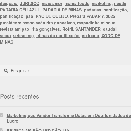
itaiquara
,
JURIDICO
,
mais amor
,
mania foods
,
marketing
,
nestlé
,
PADARIA CÉU AZUL
,
PADARIA DE MINAS
,
padarias
,
panificação
,
panificaçao
,
pão
,
PÃO DE QUEIJO
,
Prepara PADARIA 2025
,
presidente associação rita gonçalves
,
raspadinha mineira
,
revista amipao
,
rita gonçalves
,
Rofril
,
SANTANDER
,
saudali
,
seara
,
sebrae mg
,
trilhas da panificação
,
vo joana
,
XODÓ DE
MINAS
Posts recentes
Marketing que Vende: Transforme Datas em Oportunidades de
Lucro
REVISTA AMIPÃO | EDIÇÃO 180