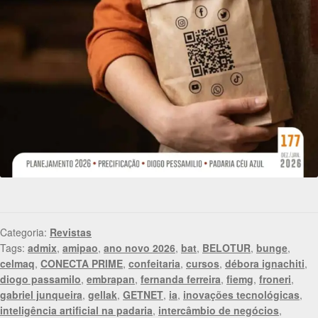
Categoria:
Revistas
Tags:
admix
,
amipao
,
ano novo 2026
,
bat
,
BELOTUR
,
bunge
,
celmaq
,
CONECTA PRIME
,
confeitaria
,
cursos
,
débora ignachiti
,
diogo passamilo
,
embrapan
,
fernanda ferreira
,
fiemg
,
froneri
,
gabriel junqueira
,
gellak
,
GETNET
,
ia
,
inovações tecnológicas
,
inteligência artificial na padaria
,
intercâmbio de negócios
,