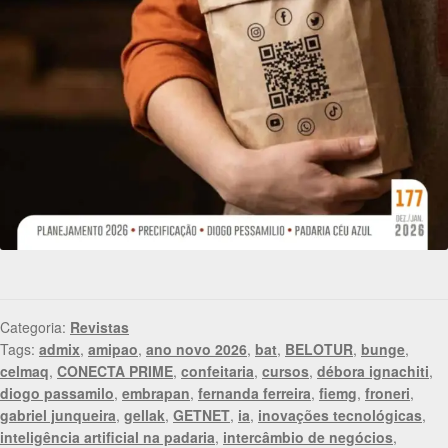
Categoria:
Revistas
Tags:
admix
,
amipao
,
ano novo 2026
,
bat
,
BELOTUR
,
bunge
,
celmaq
,
CONECTA PRIME
,
confeitaria
,
cursos
,
débora ignachiti
,
diogo passamilo
,
embrapan
,
fernanda ferreira
,
fiemg
,
froneri
,
gabriel junqueira
,
gellak
,
GETNET
,
ia
,
inovações tecnológicas
,
inteligência artificial na padaria
,
intercâmbio de negócios
,