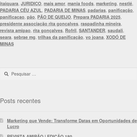
itaiquara
,
JURIDICO
,
mais amor
,
mania foods
,
marketing
,
nestlé
,
PADARIA CÉU AZUL
,
PADARIA DE MINAS
,
padarias
,
panificação
,
panificaçao
,
pão
,
PÃO DE QUEIJO
,
Prepara PADARIA 2025
,
presidente associação rita gonçalves
,
raspadinha mineira
,
revista amipao
,
rita gonçalves
,
Rofril
,
SANTANDER
,
saudali
,
seara
,
sebrae mg
,
trilhas da panificação
,
vo joana
,
XODÓ DE
MINAS
Posts recentes
Marketing que Vende: Transforme Datas em Oportunidades de
Lucro
REVISTA AMIPÃO | EDIÇÃO 180