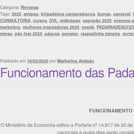
Categoria:
Revistas
Tags:
2025
,
amipao
,
brigadeiros carnavalescos
,
bunge
,
carnaval
,
CONSULTORIA
,
cursos
,
DVL
,
embrapan
,
espopão 2025
,
eventos 
marketing
,
mulheres inspiradoras 2025
,
nestlé
,
PADARIADESUCE
minas
,
pão fest 2025
,
páscoa
,
penatec
,
raspadinha mineira
,
revis
Publicado em
18/02/2022
por
Marketing Amipão
Funcionamento das Padar
FUNCIONAMENTO 
O Ministério da Economia editou a Portaria nº 14.817 de 20 de
nacionais e quais dias serão conside