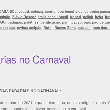
CASA SOL
,
cecoti
,
celmaq
,
central dos benefícios
,
colomba pasca
amipão
,
Flávio Roscoe
,
fralia cacau brasil
,
froneri
,
gellak
,
ireks
,
jur
SSO
,
padarias
,
paletitas
,
panificaçao
,
panificação
,
pão
,
pão de qu
ta amipao
,
revista amipão
,
Rofril
,
Romeu Zema
,
saudali
,
trem das 
ias no Carnaval
DAS PADARIAS NO CARNAVAL:
 dezembro de 2021 a qual determinou, em seu artigo 1º quais s
rados pontos facultativos, neste caso, o carnaval.