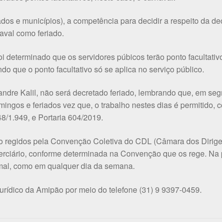
tados e municípios), a competência para decidir a respeito da d
aval como feriado.
i determinado que os servidores púbicos terão ponto facultativ
o que o ponto facultativo só se aplica no serviço público.
ndre Kalil, não será decretado feriado, lembrando que, em s
ingos e feriados vez que, o trabalho nestes dias é permitido, 
8/1.949, e Portaria 604/2019.
o regidos pela Convenção Coletiva do CDL (Câmara dos Dirigen
erciário, conforme determinada na Convenção que os rege. Na 
mal, como em qualquer dia da semana.
jurídico da Amipão por meio do telefone (31) 9 9397-0459.