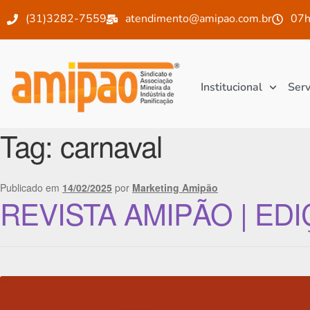
(31)3282-7559
atendimento@amipao.com.br
07h
Institucional
Serv
Tag:
carnaval
Publicado em
14/02/2025
por
Marketing Amipão
REVISTA AMIPÃO | EDI