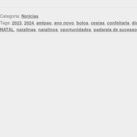
Categoria:
Notícias
Tags:
2023
,
2024
,
amipao
,
ano novo
,
bolos
,
cestas
,
confeitaria
,
di
NATAL
,
natalinas
,
natalinos
,
oportunidades
,
padaraia de sucesso