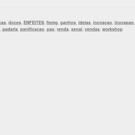
cas
,
doces
,
ENFEITES
,
fiemg
,
ganhos
,
ideias
,
inovaçao
,
inovapao
,
padaria
,
panificaçao
,
pao
,
renda
,
senai
,
vendas
,
workshop