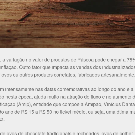
 a variação no valor de produtos de Páscoa pode chegar a 75%
lação. Outro fator que impacta as vendas dos industrializados
r ovos ou outros produtos correlatos, fabricados artesanalmente
lham intensamente nas datas comemorativas ao longo do ano e a
 nesta época, ajuda muito na atração de fluxo e no aumento 
ificação (Amip), entidade que compõe a Amipão, Vinícius Danta
 ano de R$ 15 a R$ 50 no ticket médio, ou seja, uma ótima m
ca.
 de ovos de chocolate tradicionais e recheados, ovos de colher