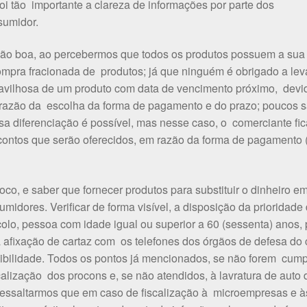
i tão importante a clareza de informações por parte dos
sumidor.
ão boa, ao percebermos que todos os produtos possuem a sua 
compra fracionada de produtos; já que ninguém é obrigado a lev
avilhosa de um produto com data de vencimento próximo, dev
em razão da escolha da forma de pagamento e do prazo; poucos
 diferenciação é possível, mas nesse caso, o comerciante fic
scontos que serão oferecidos, em razão da forma de pagamento (
oco, e saber que fornecer produtos para substituir o dinheiro e
idores. Verificar de forma visível, a disposição da prioridade
colo, pessoa com idade igual ou superior a 60 (sessenta) anos
a afixação de cartaz com os telefones dos órgãos de defesa do
sibilidade. Todos os pontos já mencionados, se não forem cump
alização dos procons e, se não atendidos, à lavratura de auto 
 ressaltarmos que em caso de fiscalização à microempresas e 