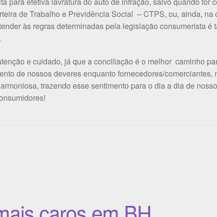
ta para efetiva lavratura do auto de infração, salvo quando for 
rteira de Trabalho e Previdência Social – CTPS, ou, ainda, na 
Atender às regras determinadas pela legislação consumerista é 
.
tenção e cuidado, já que a conciliação é o melhor caminho pa
cimento de nossos deveres enquanto fornecedores/comerciantes,
 harmoniosa, trazendo esse sentimento para o dia a dia de noss
consumidores!
 mais caros em BH