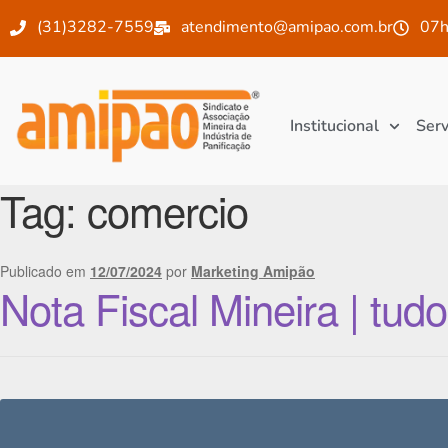
(31)3282-7559
atendimento@amipao.com.br
07h
Institucional
Serv
Tag:
comercio
Publicado em
12/07/2024
por
Marketing Amipão
Nota Fiscal Mineira | tud