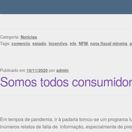
Categoria:
Notícias
Tags:
comercio
,
estado
,
incentivo
,
nfe
,
NFM
,
nota fiscal mineira
,
p
Publicado em
10/11/2020
por
admin
Somos todos consumido
Em tempos de pandemia, ir à padaria tornou-se um programa lu
inúmeros relatos de falta de informação, especialmente de pr