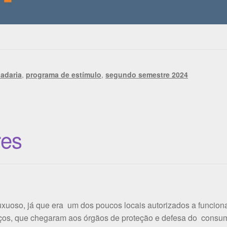
adaria
,
programa de estímulo
,
segundo semestre 2024
res
xuoso, já que era um dos poucos locais autorizados a funciona
eços, que chegaram aos órgãos de proteção e defesa do consum