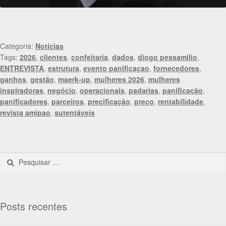
Categoria:
Notícias
Tags:
2026
,
clientes
,
confeitaria
,
dados
,
diogo pessamilio
,
ENTREVISTA
,
estrutura
,
evento panificaçao
,
fornecedores
,
ganhos
,
gestão
,
maerk-up
,
mulheres 2026
,
mulheres
inspiradoras
,
negócio
,
operacionais
,
padarias
,
panificação
,
panificadores
,
parceiros
,
precificação
,
preço
,
rentabilidade
,
revista amipao
,
sutentáveis
Posts recentes