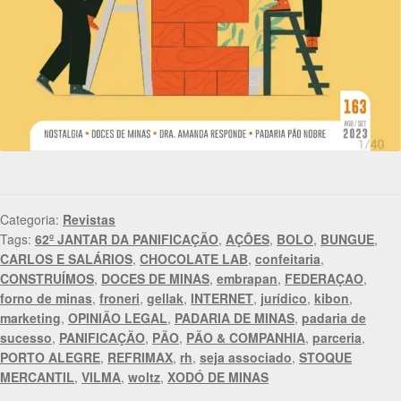
Categoria:
Revistas
Tags:
62º JANTAR DA PANIFICAÇÃO
,
AÇÕES
,
BOLO
,
BUNGUE
,
CARLOS E SALÁRIOS
,
CHOCOLATE LAB
,
confeitaria
,
CONSTRUÍMOS
,
DOCES DE MINAS
,
embrapan
,
FEDERAÇAO
,
forno de minas
,
froneri
,
gellak
,
INTERNET
,
jurídico
,
kibon
,
marketing
,
OPINIÃO LEGAL
,
PADARIA DE MINAS
,
padaria de
sucesso
,
PANIFICAÇÃO
,
PÃO
,
PÃO & COMPANHIA
,
parceria
,
PORTO ALEGRE
,
REFRIMAX
,
rh
,
seja associado
,
STOQUE
MERCANTIL
,
VILMA
,
woltz
,
XODÓ DE MINAS