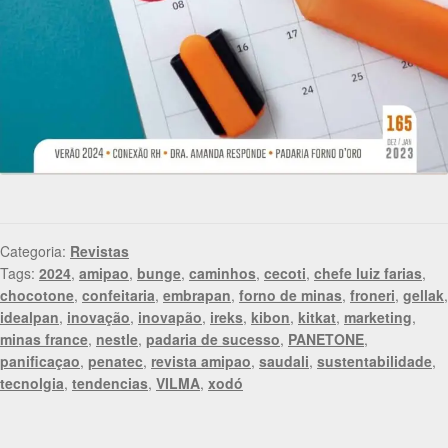
Categoria:
Revistas
Tags:
2024
,
amipao
,
bunge
,
caminhos
,
cecoti
,
chefe luiz farias
,
chocotone
,
confeitaria
,
embrapan
,
forno de minas
,
froneri
,
gellak
,
idealpan
,
inovação
,
inovapão
,
ireks
,
kibon
,
kitkat
,
marketing
,
minas france
,
nestle
,
padaria de sucesso
,
PANETONE
,
panificaçao
,
penatec
,
revista amipao
,
saudali
,
sustentabilidade
,
tecnolgia
,
tendencias
,
VILMA
,
xodó