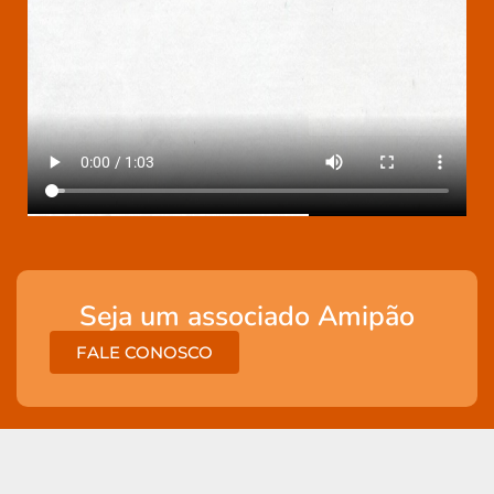
Seja um associado Amipão
FALE CONOSCO