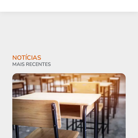
NOTÍCIAS
MAIS RECENTES
Am
cur
pro