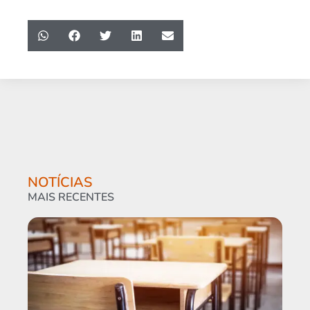
NOTÍCIAS
MAIS RECENTES
Am
cur
pro