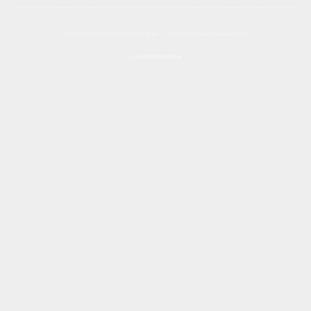
Copyright © 2019 Portal Amipão. Todos os direitos reservados.
by
Soluti Informática​​