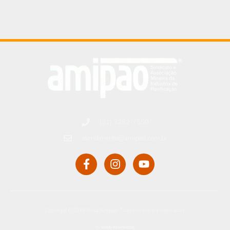
(31) 3282-7559
atendimento@amipao.com.br
Copyright © 2019 Portal Amipão. Todos os direitos reservados.
by
Soluti Informática​​