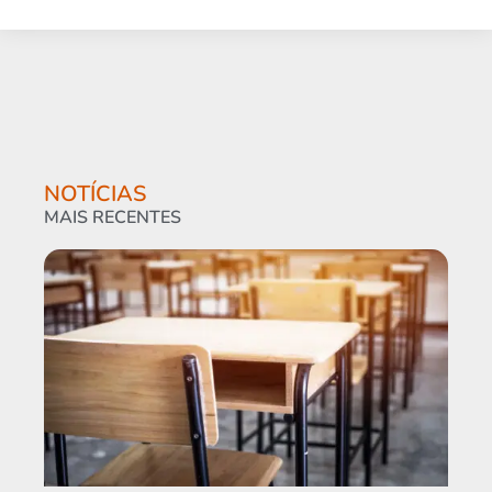
NOTÍCIAS
MAIS RECENTES
Am
cur
pro