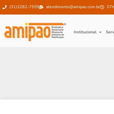
(31)3282-7559
atendimento@amipao.com.br
07h
Institucional
Serv