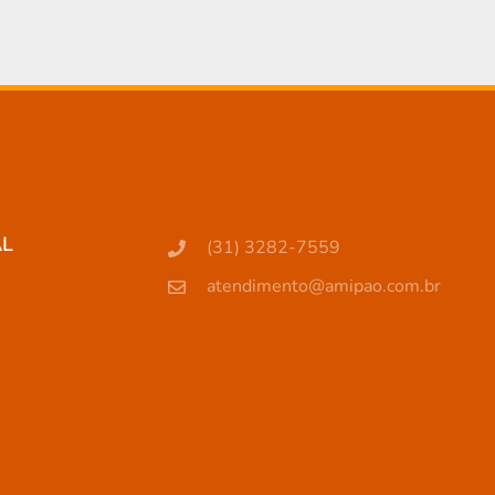
AL
(31) 3282-7559
atendimento@amipao.com.br