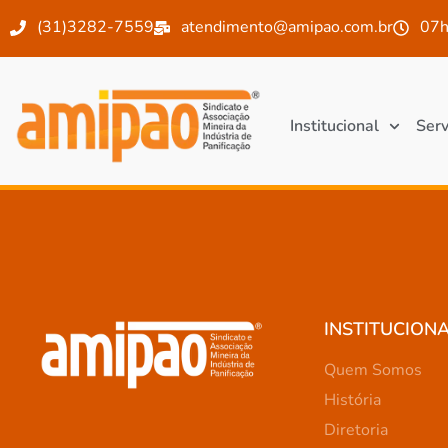
(31)3282-7559
atendimento@amipao.com.br
07h
Institucional
Serv
INSTITUCION
Quem Somos
História
Diretoria