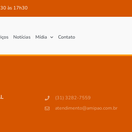
30 às 17h30
iços
Notícias
Mídia
Contato
AL
(31) 3282-7559
atendimento@amipao.com.br